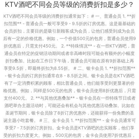
KTV酒吧不同会员等级的消费折扣是多少？
KTV酒吧不同会员等级的消费折扣通常如下： # 一、普通会员 1. **折
扣范围** - 普通会员一般可享受9 - 9.5折的订房优惠。这是最基础的
会员折扣，主要目的是吸引新顾客成为会员，让他们感受到成为会员
后有一定的价格优惠。例如，一个价值500元的包房，普通会员使用9
折优惠后，只需支付450元。 2. **特殊情况** - 在一些KTV酒吧，普
通会员在特定的促销活动期间或者非高峰时段可能会有额外的小幅度
折扣叠加。比如在工作日下午场，普通会员可能在原有9折基础上再
享受9.5折，即最终折扣为8.55折。 # 二、银卡会员 1. **折扣范围**
- 银卡会员的订房折扣通常在8 - 8.5折之间。银卡会员是在KTV酒吧
有了一定消费积累的顾客，相比普通会员，他们能享受到更显著的价
格优惠。例如，同样是500元的包房，银卡会员使用8折优惠后，只需
支付400元。 2. **与其他优惠叠加** - 银卡会员在一些特殊节日或者
酒吧举办主题活动时，可能还会有机会与其他优惠活动叠加。比如在
圣诞节期间，银卡会员除了8折订房优惠外，还能获得一份免费的圣
诞主题小吃套餐。 # 三、金卡会员 1. **折扣范围** - 金卡会员通常可
享受7 - 7.5折的订房折扣。金卡会员是KTV酒吧的忠实顾客，他们享
受的折扣力度更大。例如，500元的包房，金卡会员使用7折优惠后，