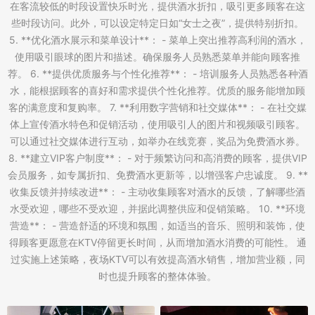
在客流较低的时段设置快乐时光，提供酒水折扣，吸引更多顾客在这
些时段访问。此外，可以设定特定日如“女士之夜”，提供特别折扣。
5. **优化酒水展示和菜单设计**： - 菜单上突出推荐高利润的酒水，
使用吸引眼球的图片和描述。确保服务人员熟悉菜单并能向顾客推
荐。 6. **提供优质服务与个性化推荐**： - 培训服务人员熟悉各种酒
水，能根据顾客的喜好和需求提供个性化推荐。优质的服务能增加顾
客的满意度和复购率。 7. **利用数字营销和社交媒体**： - 在社交媒
体上宣传酒水特色和促销活动，使用吸引人的图片和视频吸引顾客。
可以通过社交媒体进行互动，如举办在线竞赛，奖品为免费酒水券。
8. **建立VIP客户制度**： - 对于频繁访问和高消费的顾客，提供VIP
会员服务，如专属折扣、免费酒水更新等，以增强客户忠诚度。 9. **
收集反馈并持续改进**： - 主动收集顾客对酒水的反馈，了解哪些酒
水受欢迎，哪些不受欢迎，并据此调整供应和促销策略。 10. **环境
营造**： - 营造舒适的环境和氛围，如适当的音乐、照明和装饰，使
得顾客更愿意在KTV停留更长时间，从而增加酒水消费的可能性。 通
过实施上述策略，夜场KTV可以有效提高酒水销售，增加营业额，同
时也提升顾客的整体体验。