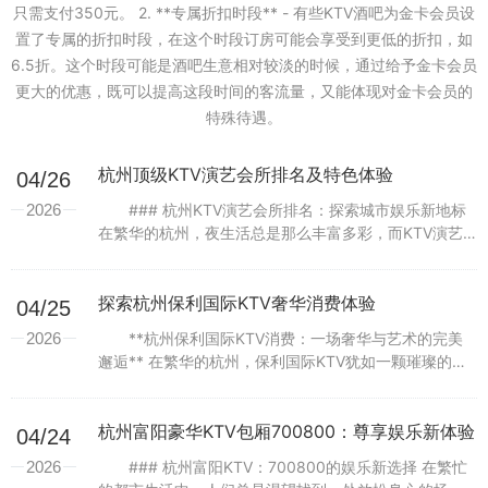
只需支付350元。 2. **专属折扣时段** - 有些KTV酒吧为金卡会员设
置了专属的折扣时段，在这个时段订房可能会享受到更低的折扣，如
6.5折。这个时段可能是酒吧生意相对较淡的时候，通过给予金卡会员
更大的优惠，既可以提高这段时间的客流量，又能体现对金卡会员的
特殊待遇。
杭州顶级KTV演艺会所排名及特色体验
04/26
2026
### 杭州KTV演艺会所排名：探索城市娱乐新地标
在繁华的杭州，夜生活总是那么丰富多彩，而KTV演艺
会所作为城市娱乐的重要一环，更是吸引了无数人的目
光。今天，我们将带您一起探索杭州...
探索杭州保利国际KTV奢华消费体验
04/25
2026
**杭州保利国际KTV消费：一场奢华与艺术的完美
邂逅** 在繁华的杭州，保利国际KTV犹如一颗璀璨的明
珠，以其卓越的品质和无可挑剔的服务，成为了都市人
休闲娱乐的首选之地。这里不仅汇聚...
杭州富阳豪华KTV包厢700800：尊享娱乐新体验
04/24
2026
### 杭州富阳KTV：700800的娱乐新选择 在繁忙