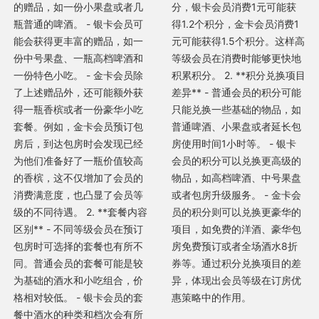
的赠品，如一份小果盘或者几
分，银卡会员消费1元可能获
瓶普通的啤酒。 - 银卡会员可
得1.2个积分，金卡会员消费1
能会获得更丰富的赠品，如一
元可能获得1.5个积分。这样高
份中号果盘、一瓶高档啤酒和
等级会员在消费时能够更快地
一份特色小吃。 - 金卡会员除
积累积分。 2. **积分兑换项目
了上述赠品外，还可能额外获
差异** - 普通会员的积分可能
得一瓶香槟或者一份豪华小吃
只能兑换一些基础的物品，如
套餐。例如，金卡会员预订包
普通啤酒、小果盘或者延长包
房后，到达包房时会发现已经
房使用时间1小时等。 - 银卡
为他们准备好了一瓶价值较高
会员的积分可以兑换更高级的
的香槟，这不仅增加了会员的
物品，如高档啤酒、中号果盘
消费满意度，也凸显了会员等
或者包房升级服务。 - 金卡会
级的不同待遇。 2. **套餐内容
员的积分则可以兑换更豪华的
区别** - 不同等级会员在预订
项目，如免费的洋酒、豪华包
包房时可选择的套餐也有所不
房免费预订或者全场酒水8折
同。普通会员的套餐可能是较
券等。通过积分兑换项目的差
为基础的酒水和小吃组合，价
异，体现出会员等级在订房优
格相对较低。 - 银卡会员的套
惠策略中的作用。
餐中酒水的种类和档次会有所