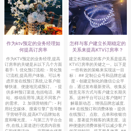
作为ktv预定的业务经理如
怎样与客户建立长期稳定的
何提高订房率
关系来提高KTV订房率？
作为KTV预定的业务经理,提高
建立长期稳定的客户关系是提高
订房率的关键是从以下几个方面
KTV订房率的关键之一。以下是
着手: 1. 优化预订流程: - 简化预
一些有效的策略来实现这一目
订流程,提高用户体验。可以考
标： ## 定制公众号和品牌忠诚
虑开发在线预订系统,让客户能
度 - 创建定制化的微信公众平
够快速、便捷地完成预订。 - 提
台，通过发布最新资讯、收集反
供多种预订渠道,包括电话、网
馈意见等方式与客户建立长期关
站、移动应用等,满足不同客户
系。这种平台可以让客户随时了
的需求。 2. 加强营销推广: - 利
解最新动态，增强品牌忠诚度.
用社交媒体、搜索引擎广告等数
## 在线预订和消费体验 - 提供
字营销手段,提高KTV品牌知名
在线预订、点歌、点单和收银功
度和曝光度。 - 与第三方平台合
能，显著提升顾客的满意度。这
作,在线上渠道进行优质内容推
种便捷的消费体验可以减少客户
广和优惠活动。 - 定期推出优惠
的等待时间，提高服务效率. ##