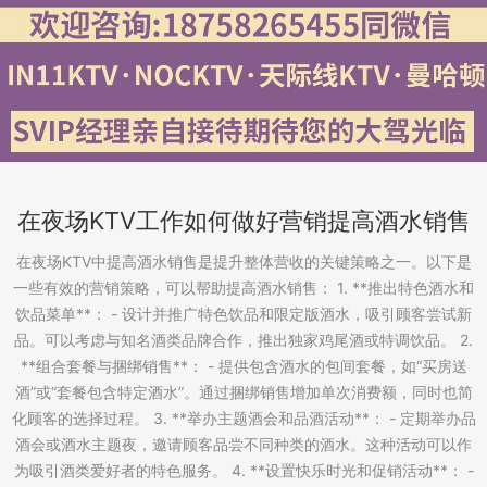
在夜场KTV工作如何做好营销提高酒水销售
在夜场KTV中提高酒水销售是提升整体营收的关键策略之一。以下是
一些有效的营销策略，可以帮助提高酒水销售： 1. **推出特色酒水和
饮品菜单**： - 设计并推广特色饮品和限定版酒水，吸引顾客尝试新
品。可以考虑与知名酒类品牌合作，推出独家鸡尾酒或特调饮品。 2.
**组合套餐与捆绑销售**： - 提供包含酒水的包间套餐，如“买房送
酒”或“套餐包含特定酒水”。通过捆绑销售增加单次消费额，同时也简
化顾客的选择过程。 3. **举办主题酒会和品酒活动**： - 定期举办品
酒会或酒水主题夜，邀请顾客品尝不同种类的酒水。这种活动可以作
为吸引酒类爱好者的特色服务。 4. **设置快乐时光和促销活动**： -