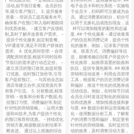
活动,如节假日套餐、会员折扣
电子会员卡和积分系统 - 实施电
等,吸引客户预订。 3. 提升服务
子会员卡，扫码即可注册成为会
质量: - 培训员工提高服务水平,
员。通过消费累积积分，积分可
确保客户在预订和入场时都能得
以用于兑换礼品或抵扣现金，这
到优质体验。 - 建立客户反馈机
样可以增加顾客的黏性和忠诚
制,及时了解并改善客户需求。 -
度. ## 个性化服务 - 通过收集客
提供个性化服务,如定制套餐、
户的信息和消费记录，提供个性
VIP通道等,满足不同客户群体的
化的服务。例如，记录客户的姓
需求。 4. 优化房间管理: - 合理
名、联系方式、消费偏好等信
调配房间资源,根据不同时段和
息，能够准确识别客户并提供个
节假日的需求进行动态定价。 -
性化推荐，如推荐喜爱的歌曲和
建立灵活的预订政策,如提前预
饮品，提供专属包廂等. ## 精准
订优惠、临时预订加价等,引导
营销和活动送券 - 利用会员管理
客户提前预订。 - 与其他业态如
工具，根据客户的历史消费记录
酒店等建立合作,实现资源共享
和偏好，推送个性化的优惠券或
和客户引流。 5. 分析数据,精准
活动信息。例如，在特殊节日或
营销: - 收集和分析客户数据,包
会员生日时发送定制化的祝福短
括预订习惯、消费偏好等,制定
信和优惠券，增加情感连接和参
针对性的营销策略。 - 运用大数
与度. ## 数据分析和运营策略优
据和AI技术,为客户提供个性化
化 - 使用数据分析工具，了解客
的预订推荐和优惠。 - 持续优化
户的消费习惯和偏好，制定更有
营销方案,根据数据分析结果不
针对性的营销策略。实时监控活
断改进。 通过以上措施的综合
动的效果，及时调整活动方案，