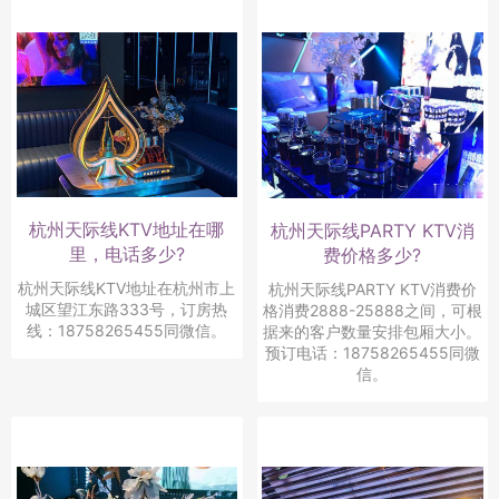
杭州天际线KTV地址在哪
杭州天际线PARTY KTV消
里，电话多少?
费价格多少?
杭州天际线KTV地址在杭州市上
杭州天际线PARTY KTV消费价
城区望江东路333号，订房热
格消费2888-25888之间，可根
线：18758265455同微信。
据来的客户数量安排包厢大小。
预订电话：18758265455同微
信。