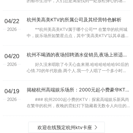
的都市生活中，人们总是渴望找到一处放松身心的场
所，而KTV作为一种集娱乐、休闲、社交于一体的活动
形式，自然成为了不少人的首选。...
杭州美高美KTV的所属公司及其经营特色解析
04/22
2026
**杭州美高美KTV属于哪个公司** 在繁华的杭州城
中，娱乐场所如繁星点点，其中“美高美KTV”以其卓越的
品质和优质的服务，成为了不少市民和游客的首选。然
而，对于这家备受瞩目的KTV...
杭州不喝酒的夜场招聘酒水促销员,夜场上班适合穿黑色衣服吗？
04/20
2026
好久没来唱歌了今天心血来潮.哈哈哈哈哈哈90后的
心情.70的年代歌曲.两个人.我一个人唱了一个多小时喉
咙已嘶哑了.,之前和我朋友去麦秀去了挺多次的，环境还
行，但是最近一次真滴好气哦，服...
揭秘杭州高端娱乐场所：2000元起小费豪华KTV体验
04/19
2026
### 杭州2000起小费的KTV：探索高端娱乐新风尚
在繁华的杭州，夜晚的霓虹灯下隐藏着无数令人向往的
娱乐场所，其中，“2000起小费”的KTV成为了不少高端
消费者心中的“香饽饽”...
欢迎在线预定杭州ktv卡座