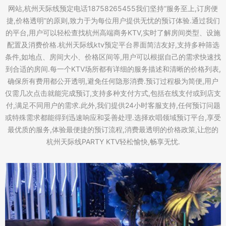
网站,杭州天际线预定电话18758265455我们坚持“服务至上,订房便
捷,价格透明”的原则,致力于为每位用户提供无忧的预订体验.通过我们
的平台,用户可以轻松查找杭州高端商务KTV,实时了解房间类型、设施
配置及消费价格.杭州天际线ktv预定平台界面简洁友好,支持多种筛选
条件,如地点、房间大小、价格区间等,用户可以根据自己的需求快速找
到合适的房间.每一个KTV场所都有详细的服务描述和清晰的价格列表,
确保所有费用都公开透明,避免任何隐形消费.预订过程极为简便,用户
仅需几次点击就能完成预订,支持多种支付方式,包括在线支付或到店支
付,满足不同用户的需求.此外,我们提供24小时客服支持,任何预订问题
或特殊需求都能得到迅速响应和妥善处理.选择欢唱领域预订平台,享受
最优质的服务,体验最便捷的预订流程,消费最透明的价格政策,让您的
杭州天际线PARTY KTV轻松愉快,畅享无忧.