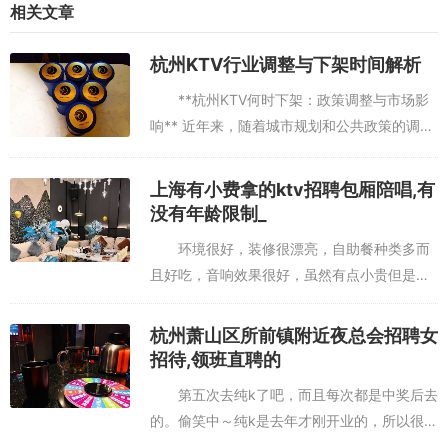
相关文章
杭州KTV行业调整与下架时间解析
**杭州KTV何时下架：政策调整与市场影
响** 近年来，随着城市规划和公共政策的调
整，杭州作为一座历史悠久且充满活力的城
市，其娱乐产业的未来备受关注。其中，KTV
上海有小费拿的ktv招聘包厢陪唱,有
作为城市夜生活的重要...
没有年龄限制_
环境很好，装修很漂亮，自助餐种类多而
且好吃，音响效果很好，虽然有点小贵但是值
得，很喜欢去，里面生意经常爆满离车公庙很
挺好，去唱了一会，音效不错，不过唱起来没什么
近的店~交通非常方便。歌库不算特别新，大
杭州萧山区所前镇附近夜总会招聘女
劲，！！！！！！！！为什么团购还要加钱呢，中包还要加钱吗？杭
部分的歌都有~很好！服务态度...
招待,领班直聘的
州临安区太湖源镇附近夜场招聘包厢服务员,上班有什么要求
第五次去纯k了吧，而且每次都是中奖后去
的。偷笑中～纯k是去年才刚开业的，所以很
新，刚好就在车公庙地铁d出口出来。装修的