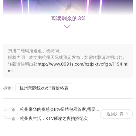
阅读剩余的3%
扫描二维码推送至手机访问。
版权声明：本文由杭州天际线预定发布，如需转载请注明出处。
转载请注明出处
http://www.0991s.com/hztjxktvxfjgb/1194.ht
ml
刚开业的时候比较实惠,自助餐的东西也还好,如果按照现在的价格,算
标签:
杭州天际线ktv消费价格表
是比较贵了,这样3个小时,如果晚上去的话每个人要花100元,而且自助
餐的东西也不怎么好吃了杭州临安区太湖源镇附近夜场招聘包厢服务
员,上班有什么要求 很好。团购特别划算。经常去。音效也不错。音响
上一篇：
杭州豪华的夜总会ktv招聘包厢管家,需要统一穿工装吗_
返回列表
很好，价格也很实惠！！！！
下一篇：
杭州夜生活：KTV璀璨之夜拍摄纪实