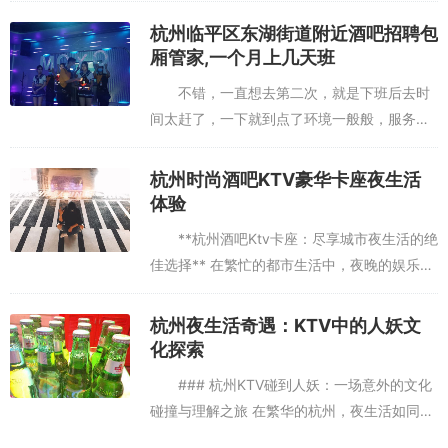
很好，有两层都是他们家的。里面的服务态度
杭州临平区东湖街道附近酒吧招聘包
可是杠杠的好，一进门就是电...
厢管家,一个月上几天班
不错，一直想去第二次，就是下班后去时
间太赶了，一下就到点了环境一般般，服务可
以的，比金歌好多了经常来的一家，服务很
好，位置也挺方便，不错哦公司活动团购的，
杭州时尚酒吧KTV豪华卡座夜生活
我个人不会再去。杭州临平区东湖...
体验
**杭州酒吧Ktv卡座：尽享城市夜生活的绝
佳选择** 在繁忙的都市生活中，夜晚的娱乐成
为了人们放松心情、释放压力的重要途径。杭
州，这座历史悠久而又充满现代气息的城市，
杭州夜生活奇遇：KTV中的人妖文
其夜生活同样丰富...
化探索
### 杭州KTV碰到人妖：一场意外的文化
碰撞与理解之旅 在繁华的杭州，夜生活如同西
湖的夜景一般绚丽多彩，而KTV作为城市娱乐