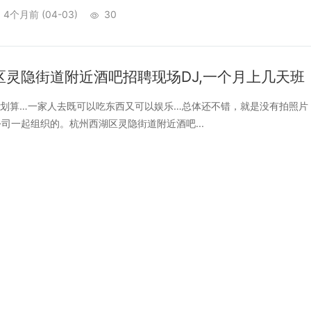
4个月前
(04-03)
30
区灵隐街道附近酒吧招聘现场DJ,一个月上几天班
算…一家人去既可以吃东西又可以娱乐…总体还不错，就是没有拍照片
司一起组织的。杭州西湖区灵隐街道附近酒吧...
4个月前
(04-01)
33
最新KTV娱乐新领地：时尚潮流包厢体验
TV新场所：探索城市娱乐新地标 在繁忙的都市生活中，寻找一处放松
市，近年来在休闲娱乐领域不断推陈...