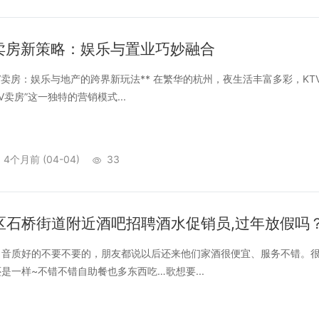
V卖房新策略：娱乐与置业巧妙融合
卖房：娱乐与地产的跨界新玩法** 在繁华的杭州，夜生活丰富多彩，K
V卖房”这一独特的营销模式...
4个月前
(04-04)
33
区石桥街道附近酒吧招聘酒水促销员,过年放假吗
质好的不要不要的，朋友都说以后还来他们家酒很便宜、服务不错。很
是一样~不错不错自助餐也多东西吃…歌想要...