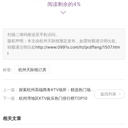
避免了往返餐厅的时间消耗，让顾客能更专注于娱乐活动。 4. **私密
阅读剩余的4%
性**：在包厢内用餐，保护了顾客的隐私，避免了公共场合用餐的尴
尬。 **三、案例分析：杭州某知名KTV的外卖服务** 以杭州某知名K
TV为例，该场所自推出外卖服务以来，受到了广大顾客的热烈欢迎。
顾客张先生表示：“在KTV唱歌时突然想吃点小吃和饮料，但又不愿离
扫描二维码推送至手机访问。
开包厢。通过KTV的点餐系统，我轻松点了一份炸鸡和奶茶，没过多
版权声明：本文由杭州天际线预定发布，如需转载请注明出处。
久就送到了包厢里，非常方便。” 此外，该KTV还通过与本地知名餐厅
转载请注明出处
http://www.0991s.com/hztjxdffang/1507.htm
合作，为顾客提供更多元化的菜品选择。例如，顾客可以在唱歌之余
l
品尝到地道的杭帮菜、川菜等美食。这种跨界合作不仅丰富了顾客的
选择，也提升了KTV的竞争力。 **四、如何享受“点外卖到KTV杭州
标签:
杭州天际线订房
店”服务？** 1. **关注外卖平台或KTV公众号**：许多KTV已在外卖平
台或官方公众号上开通了点餐通道，顾客只需关注并登录即可。 2. **
浏览菜单**：在点餐系统中浏览丰富的菜品选择，根据个人喜好进行
上一篇：
探索杭州高端商务KTV场所：精选热门场馆指南
返回列表
挑选。 3. **下单支付**：确认菜品后，进行在线支付。部分KTV支持
下一篇：
杭州湾地区KTV娱乐热门排行榜TOP10
包厢内支付，更加便捷。 4. **等待配送**：外卖平台或餐厅会将美食
直接送至您的包厢内，让您在享受音乐的同时品尝美食。 **五、“点
外卖到KTV杭州店”的未来展望** 随着科技的进步和消费者需求的不断
相关文章
变化，“点外卖到KTV杭州店”这一服务模式有望在全国范围内推广开