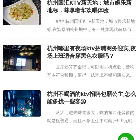
杭州国汇KTV新天地：城市娱乐新
州魅ktv订到便...
地标，尊享奢华欢唱体验
### 杭州国汇KTV新天地：城市娱乐新地
标 在繁华的杭州城中，有一处集现代奢华与娱
乐享受于一体的新地标——**杭州国汇KTV新
天地**。这里不仅是音乐与欢笑的交汇点，更
杭州哪里有夜场ktv招聘商务迎宾,夜
是都市人释放...
场上班适合穿黑色衣服吗？
曲库还算齐全吧，可以用手机点歌，音响
基本符合预期，值得一试环境不错和朋友来的
首选音响效果还可以很不错的一家KTV，去的
时候以为离地铁站近，没有想到有点远，去到
杭州不喝酒的ktv招聘包厢公主,怎么
哪里，环境很好，喜欢这一种...
能多找一些客源
从大门进去味道很大，吃的东西还蛮多的
就是很普通，而且不够卫生平时两张9.9元晚场
划算，前台服务很差位置有点偏，靠近五星电
器那边的小弄堂里，环境还可以，设备比较新