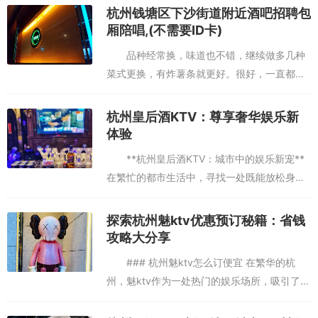
来。未来，我们期待看到更多创新的合作方式和服务内容，如个性化
杭州钱塘区下沙街道附近酒吧招聘包
定制菜单、智能推荐系统等，为顾客带来更加贴心
厢陪唱,(不需要ID卡)
品种经常换，味道也不错，继续做多几种
菜式更换，有炸薯条就更好。很好，一直都喜
欢，是一个全家区的好地方原本期望很高的去
唱k，结果搞得很扫兴。去ktv当天我已经提前
杭州皇后酒KTV：尊享奢华娱乐新
打电话去问了预约我买的1...
体验
**杭州皇后酒KTV：城市中的娱乐新宠**
在繁忙的都市生活中，寻找一处既能放松身心
又能享受高品质娱乐的场所，成为了许多人的
追求。杭州，这座历史悠久而又充满现代气息
探索杭州魅ktv优惠预订秘籍：省钱
的城市，近年来涌现...
攻略大分享
### 杭州魅ktv怎么订便宜 在繁华的杭
州，魅ktv作为一处热门的娱乐场所，吸引了无
数音乐爱好者前来放松和娱乐。然而，高昂的
订房费用常常让人望而却步。那么，如何在杭