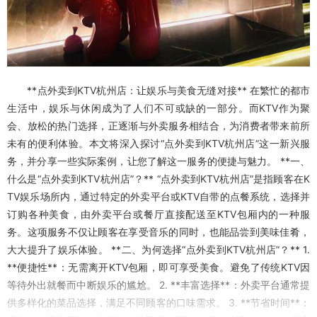
**点外卖到KTV杭州店：让娱乐与美食无缝对接** 在繁忙的都市
生活中，娱乐与休闲成为了人们不可或缺的一部分。而KTV作为聚
会、放松的热门选择，正逐渐与外卖服务相结合，为消费者带来前所
未有的便利体验。本文将深入探讨“点外卖到KTV杭州店”这一新兴服
务，并分享一些实际案例，让您了解这一服务的便捷与魅力。 **一、
什么是“点外卖到KTV杭州店”？** “点外卖到KTV杭州店”是指顾客在K
TV娱乐场所内，通过特定的外卖平台或KTV自带的点餐系统，选择并
订购各种美食，由外卖平台或餐厅直接配送至KTV包厢内的一种服
务。这项服务不仅让顾客在享受音乐的同时，也能品尝到美味佳肴，
大大提升了娱乐体验。 **二、为何选择“点外卖到KTV杭州店”？** 1.
**便捷性**：无需离开KTV包厢，即可享受美食。避免了传统KTV因
等待外出就餐而中断娱乐的尴尬。 2. **丰富选择**：外卖平台通常提
供多样化的菜品选择，满足不同顾客的口味需求。 3. **节省时间**：