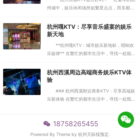
州城中，娱乐休闲场所如繁星点点，而东都
KTV会所无疑是其中一颗璀璨的明珠。作为杭
州市民和游客们热议的话题，东都KTV会所究
杭州嘎KTV：尽享音乐盛宴的娱乐
竟有何魅力，值得...
新天地
**杭州嘎KTV：城市娱乐新地标，唱响欢
乐旋律** 在繁忙的都市生活中，寻找一处能够
放松心情、释放压力的娱乐场所，成为了许多
人的共同需求。杭州，这座历史悠久而又充满
杭州西溪周边高端商务娱乐KTV体
现代气息的城市，近...
验
### 杭州西溪附近商务KTV：尽享高端娱
乐新体验 在繁忙的都市生活中，寻找一处既能
放松身心，又能展现个人品味的娱乐场所，成
为了许多商务人士和休闲游客的共同追求。杭
18758265455
州，这座历史悠久而...
Powered By Theme by
杭州天际线预定
.