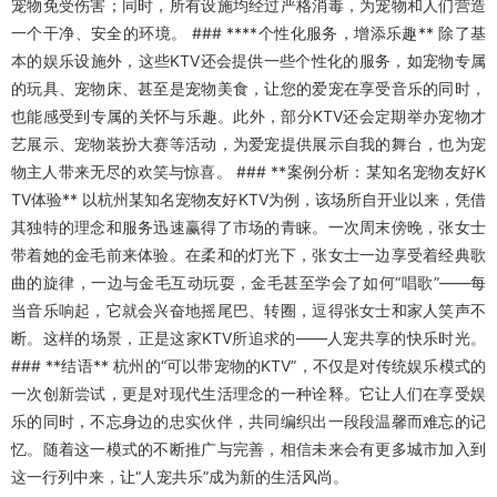
宠物免受伤害；同时，所有设施均经过严格消毒，为宠物和人们营造
一个干净、安全的环境。 ### ****个性化服务，增添乐趣** 除了基
本的娱乐设施外，这些KTV还会提供一些个性化的服务，如宠物专属
的玩具、宠物床、甚至是宠物美食，让您的爱宠在享受音乐的同时，
也能感受到专属的关怀与乐趣。此外，部分KTV还会定期举办宠物才
艺展示、宠物装扮大赛等活动，为爱宠提供展示自我的舞台，也为宠
物主人带来无尽的欢笑与惊喜。 ### **案例分析：某知名宠物友好K
TV体验** 以杭州某知名宠物友好KTV为例，该场所自开业以来，凭借
其独特的理念和服务迅速赢得了市场的青睐。一次周末傍晚，张女士
带着她的金毛前来体验。在柔和的灯光下，张女士一边享受着经典歌
曲的旋律，一边与金毛互动玩耍，金毛甚至学会了如何“唱歌”——每
当音乐响起，它就会兴奋地摇尾巴、转圈，逗得张女士和家人笑声不
断。这样的场景，正是这家KTV所追求的——人宠共享的快乐时光。
### **结语** 杭州的“可以带宠物的KTV”，不仅是对传统娱乐模式的
一次创新尝试，更是对现代生活理念的一种诠释。它让人们在享受娱
乐的同时，不忘身边的忠实伙伴，共同编织出一段段温馨而难忘的记
忆。随着这一模式的不断推广与完善，相信未来会有更多城市加入到
这一行列中来，让“人宠共乐”成为新的生活风尚。