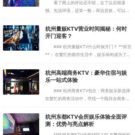
看了网上的评论还不错，去了以后很遗
憾。先说环境，还算一般；再说音效，可以清
楚听到隔壁的唱歌；再说服务，自己买的小吃
和饮料不让带，服务员和前台还振振有词，说
杭州量贩KTV营业时间揭秘：何时
有明文规定，杭州市都是这样规定...
开门迎客？
### 杭州量贩KTV什么时候开门？ **前言
**： 在繁忙的都市生活中，娱乐休闲成为了人
们放松身心的重要方式之一。而KTV作为集娱
乐、聚会、放松于一体的场所，一直以来都备
杭州高端商务KTV：豪华住宿与娱
受青睐。...
乐一站式体验
### 杭州商务KTV包住：商务娱乐新选择
在繁忙的商务活动中，寻找一个既符合商务需
求又能放松身心的娱乐场所，成为了许多商务
人士的新追求。杭州，这座历史悠久而又充满
杭州东都KTV会所娱乐体验全面评
活力的城市，以其独...
测：优势与亮点解析
**杭州东都KTV会所好吗？** 在繁华的杭