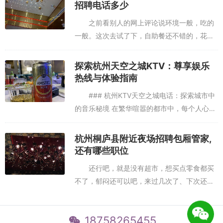
临安地区新兴的娱...
招聘电话多少
聘商务迎宾,还有哪些职位
之前看别人的网上评论说环境一般，吃的
一般。这次去试了下，自助餐还不错的，花样
多，吃饱没问题，大家都觉得挺值得。环境还
行，音效可以，主题房倒是比较一般，没啥主
探索杭州天空之城KTV：尊享娱乐
题，就几个图片团购的就得不到...
热线与体验指南
### 杭州KTV天空之城电话：探索城市中
的音乐秘境 在繁华喧嚣的都市中，每个人心中
都有一片属于自己的静谧之地，而“杭州KTV天
空之城”正是这样一处让人忘却烦恼、沉浸于音
杭州桐庐县附近夜场招聘包厢管家,
乐世界的秘境...
还有哪些职位
还行吧，就是没有超市，想买点零食都买
不了，郁闷还可以吧，来过几次了、下次还会
去音效一般，环境：房间里面的空气不太好，
有股味道，最主要的是没有排风，加上男生一
18758265455
抽烟，乌烟瘴气，等我们唱完了...
环境不错居然还可以录歌。就是希望优惠力度更大一些环境挺不错