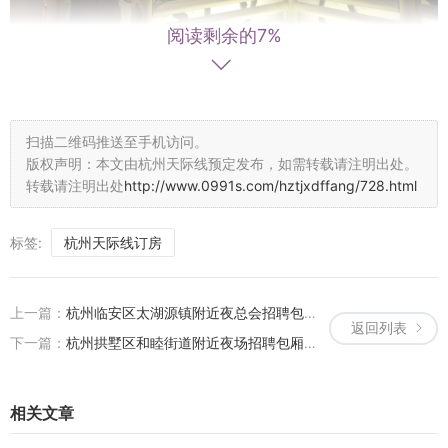
阅读剩余的7%
觉得环境不错\r试营业的时候去过2次，那时候价格还比较划算，吃的
东西也还不错\r不过试营业之后再去就发现价格涨了很多\r我们一般都
扫描二维码推送至手机访问。
是下午5.30下了班就直接过去，这时候吃的东西比较多杭州哪里夜总
版权声明：本文由杭州天际线预定发布，如需转载请注明出处。
转载请注明出处
http://www.0991s.com/hztjxdffang/728.html
会ktv招聘商务迎宾,还有哪些职位 非常推荐工作！五点半到八点半仨
小时KTV➕自助按人头收费，每个人只要79块（周末价），还可以开
发票！大众点评好像是69！可以免费唱三小时呢！一定要准时到呀！
标签:
杭州天际线订房
不然亏了。KTV还有包房，优秀啊！自助餐的菜有点出乎意料之外
了，因为特别优秀！每个人都有一份牛排，还有饭啊粉之类的主食。
还有汤喝，水果任意拿。菜式也多，鱼啊虾啊小吃什么都有！推荐工
上一篇：
杭州临安区太湖源镇附近夜总会招聘包厢管家,过年放假吗？
返回列表
作！,
下一篇：
杭州拱墅区和睦街道附近夜场招聘包厢陪唱,有没有年龄限制_
相关文章