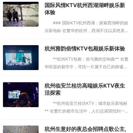
国际风情KTV杭州西湖湖畔娱乐新
体验
### 国际KTV杭州西湖：探索西湖畔的娱
乐新地标 在繁华的杭州，西湖不仅以其绝美的
自然风光闻名遐迩，更以其丰富的文化生活和
娱乐设施吸引着无数游客和居民。其中，“国际
杭州雅韵俗情KTV包厢娱乐新体验
KTV杭州西湖”...
**杭州KTV包厢：俗与雅的交响曲** 在繁
华喧嚣的都市中，寻找一片属于自己的静谧空
间，或是在朋友欢聚的时刻，想要体验一场别
开生面的娱乐盛宴，杭州的KTV包厢无疑是一
杭州临安兰桂坊高端娱乐KTV夜生
个绝佳选择。这里...
活探索
**杭州临安兰桂坊KTV：城市娱乐新地标
** 在繁忙的都市生活中，人们总渴望找到一片
属于自己的娱乐净土，而杭州临安兰桂坊KTV
去过两次。。第一次是聚会。一个大包房，大家玩的挺嗨。很不错的
正是这样一处让人流连忘返的绝佳去处。作为
杭州生意好的夜总会招聘点歌公主,
咯。好，很好找，服务很贴心！招聘也还可以。杭州哪里夜总会ktv招