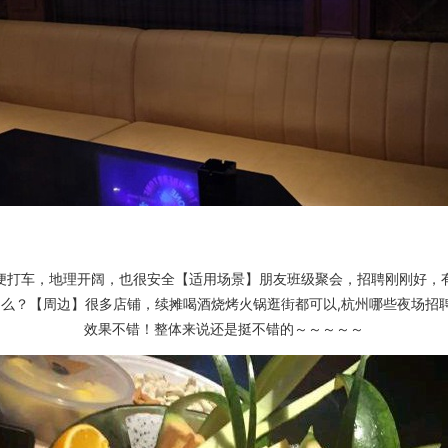
便打车，地理开阔，也很安全【适用场景】朋友班级聚会，招聘刚刚好，
么？【周边】很多店铺，续摊喝酒烧烤火锅逛街都可以,杭州哪些夜场招聘
效果不错！整体来说还是挺不错的～～～～～