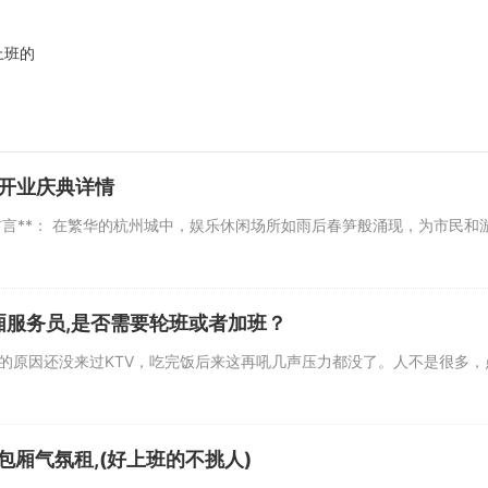
上班的
及开业庆典详情
*前言**： 在繁华的杭州城中，娱乐休闲场所如雨后春笋般涌现，为市民
厢服务员,是否需要轮班或者加班？
的原因还没来过KTV，吃完饭后来这再吼几声压力都没了。人不是很多
厢气氛租,(好上班的不挑人)