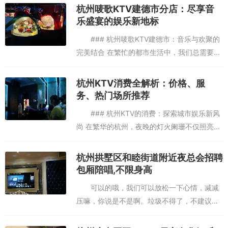
V及时改进，越做越好,,杭州富阳区春建乡附近ktv招聘包厢服务员,交
杭州唛歌KTV建德市分店：尽享音
五险一金吗？ 服务差，说充值1000送3小时，结果还要消费满1000
乐盛宴的娱乐新地标
才送，欺骗消费者，服务态度恶劣
### 杭州唛歌KTV建德市：音乐与欢聚的
完美结合 在繁忙的都市生活中，我们总需要一
些时刻来放松自己，与亲朋好友共享欢乐时
光。而KTV，作为现代社交娱乐的重要场所，
杭州KTV消费全解析：价格、服
无疑成为了许多人放...
务、热门场所推荐
### 杭州KTV的消费：探索城市娱乐新风
尚 在繁华的杭州，夜晚的灯火阑珊不仅照亮了
西湖的美景，也点亮了城市人的娱乐生活。其
中，KTV作为一种集音乐、聚会、休闲于一体
杭州拱墅区和睦街道附近夜总会招聘
的娱乐方式，在杭...
包厢陪唱,不限身高
可以的哦，我们可以放松一下心情，减减
压嘛，你说是不是啊。垃圾不得了，不建议
去，都是小学生去的环境不错，音响效果还可
首页报名霸王餐，免费吃喝玩乐地址：信投大厦3楼，从沙拉店旁边
以。小包可容纳五人左右！还会再来～还不