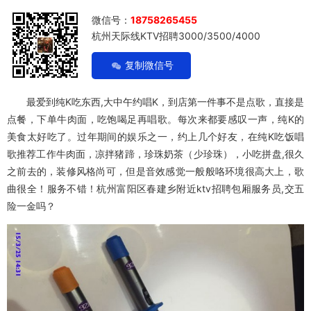
微信号：
18758265455
杭州天际线KTV招聘3000/3500/4000
复制微信号
最爱到纯K吃东西,大中午约唱K，到店第一件事不是点歌，直接是
点餐，下单牛肉面，吃饱喝足再唱歌。每次来都要感叹一声，纯K的
美食太好吃了。过年期间的娱乐之一，约上几个好友，在纯K吃饭唱
歌推荐工作牛肉面，凉拌猪蹄，珍珠奶茶（少珍珠），小吃拼盘,很久
之前去的，装修风格尚可，但是音效感觉一般般咯环境很高大上，歌
曲很全！服务不错！杭州富阳区春建乡附近ktv招聘包厢服务员,交五
险一金吗？