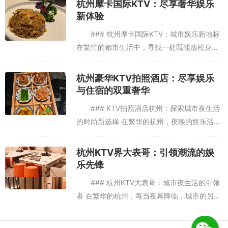
杭州摩卡国际KTV：尽享奢华娱乐
的门进去直达电梯出来就是环境：一家连锁的KTV店，装修风格比较
错，感觉挺好的，大家可以去试试看...
新体验
独特，有种80年代的感觉。设施：曲库很全，可以扫码点歌。还有零
### 杭州摩卡国际KTV：城市娱乐新地标
食小吃正餐可以扫码点，门口有充电宝借。服务：每一位服务员态度
在繁忙的都市生活中，寻找一处既能放松身
都超好，只要遇到都会跟你点头说下午好，可以说是KTV里的海底捞
心，又能与朋友家人共享欢乐的场所，成为了
了。,杭州富阳区春建乡附近ktv招聘包厢服务员,交五险一金吗？
许多人的小确幸。杭州，这座历史悠久而又充
杭州豪华KTV拍照酒店：尽享娱乐
满现代气息的城市，近...
与住宿的双重奢华
### KTV拍照酒店杭州：探索城市夜生活
的时尚新选择 在繁华的杭州，夜晚的娱乐活动
多种多样，而KTV拍照酒店正逐渐成为年轻人
群中的新宠。这种结合了KTV娱乐与酒店住宿
杭州KTV界大表哥：引领潮流的娱
的新型业态，不...
乐先锋
### 杭州KTV大表哥：城市夜生活的引领
者 在繁华的杭州，每当夜幕降临，城市的另一
面逐渐苏醒。霓虹灯下，KTV成为了人们放松
娱乐的首选之地，而在这其中，“杭州KTV大表