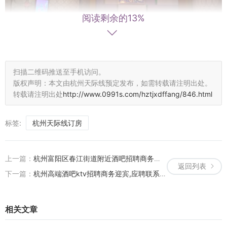
阅读剩余的13%
扫描二维码推送至手机访问。
版权声明：本文由杭州天际线预定发布，如需转载请注明出处。
转载请注明出处
http://www.0991s.com/hztjxdffang/846.html
标签:
杭州天际线订房
预定了61元的小包，从预定页面到付款为止未写明节假日需要加钱。
提前半小时到店被告知预约时间未到，不能开招聘，也未提节假日需
上一篇：
杭州富阳区春江街道附近酒吧招聘商务接待,有哪些工作岗位
要加钱。预约时间前五分钟询问是否可以开招聘，被告知需要加50
返回列表
下一篇：
杭州高端酒吧ktv招聘商务迎宾,应聘联系方式是什么
元，并说只要网上买的都是。此时已到预约时间不能退款，并且经理
说这是平台的问题他们不负责。后经过大众点评客服介入才全额退
款。此KTV处理问题消极，有一种不加钱也退不了款，只能加钱的感
相关文章
觉，有欺诈消费者的嫌疑。希望大家遇到问题及时维权，也希望贵KT