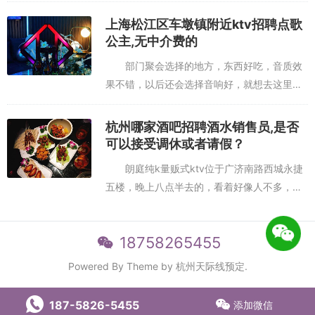
视线好，我们只要是唱k，一定都会来这家杭州
上海松江区车墩镇附近ktv招聘点歌
西湖区附近夜场招聘包厢气...
公主,无中介费的
部门聚会选择的地方，东西好吃，音质效
果不错，以后还会选择音响好，就想去这里，
实惠，舅都没喝完好久沒來了，幾個人玩的很
開心，自助餐還是很豐富还行，石路这边比观
杭州哪家酒吧招聘酒水销售员,是否
前这边好很多。上海松江区车墩...
可以接受调休或者请假？
朗庭纯k量贩式ktv位于广济南路西城永捷
五楼，晚上八点半去的，看着好像人不多，以
前中午去过一次，都是中国大妈在唱k，招聘隔
音效果不好，隔壁招聘大妈声音很响亮。大厅
18758265455
装修的很富丽堂皇，招聘...
Powered By Theme by
杭州天际线预定
.
187-5826-5455
添加微信