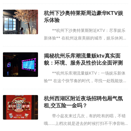
的娱乐之地，成为了许多人的需求。杭州，这
座历史悠久而又充满活力的城市，以其丰富的
杭州下沙奥特莱斯周边豪华KTV娱
文化娱乐资源吸引了...
乐体验
**杭州下沙奥特莱斯附近KTV：尽享娱乐
新体验** 在杭州这座美丽的城市，娱乐休闲场
所琳琅满目，而下沙奥特莱斯附近的KTV更是
成为了不少市民和游客的热门选择。无论是朋
揭秘杭州乐库潮流量贩ktv真实面
友聚会、公司团建...
貌：环境、服务及性价比全面评测
**杭州乐库潮流量贩KTV：一场娱乐新体
验** 在这个快节奏的时代，寻找一处既能放松
身心又能享受音乐魅力的地方，成为了许多人
的追求。杭州，这座历史悠久而又充满活力的
杭州西湖区附近夜场招聘包厢气氛
城市，近年来在娱乐...
租,交五险一金吗？
带小盆友来过几次，有的吃有的唱，不错
哦……上档次就是进去的时候打扫不干净音响
不错，就是很多打分的版本，很遮挡我看mv的