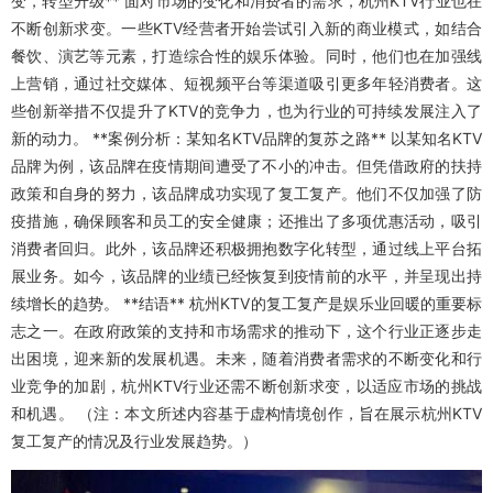
变，转型升级** 面对市场的变化和消费者的需求，杭州KTV行业也在
不断创新求变。一些KTV经营者开始尝试引入新的商业模式，如结合
餐饮、演艺等元素，打造综合性的娱乐体验。同时，他们也在加强线
上营销，通过社交媒体、短视频平台等渠道吸引更多年轻消费者。这
些创新举措不仅提升了KTV的竞争力，也为行业的可持续发展注入了
新的动力。 **案例分析：某知名KTV品牌的复苏之路** 以某知名KTV
品牌为例，该品牌在疫情期间遭受了不小的冲击。但凭借政府的扶持
政策和自身的努力，该品牌成功实现了复工复产。他们不仅加强了防
疫措施，确保顾客和员工的安全健康；还推出了多项优惠活动，吸引
消费者回归。此外，该品牌还积极拥抱数字化转型，通过线上平台拓
展业务。如今，该品牌的业绩已经恢复到疫情前的水平，并呈现出持
续增长的趋势。 **结语** 杭州KTV的复工复产是娱乐业回暖的重要标
志之一。在政府政策的支持和市场需求的推动下，这个行业正逐步走
出困境，迎来新的发展机遇。未来，随着消费者需求的不断变化和行
业竞争的加剧，杭州KTV行业还需不断创新求变，以适应市场的挑战
和机遇。 （注：本文所述内容基于虚构情境创作，旨在展示杭州KTV
复工复产的情况及行业发展趋势。）