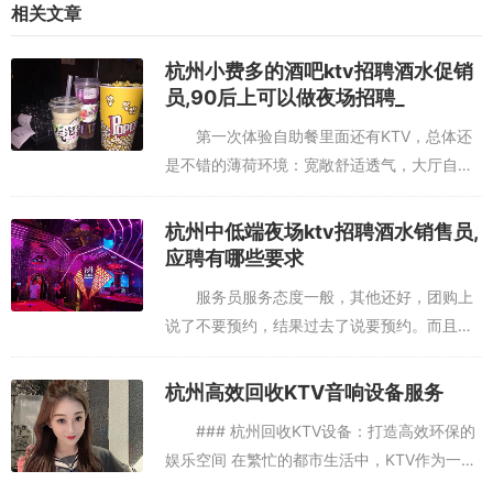
你记录每一个精彩瞬间。此外，其美味的餐点和饮品也是一大特色。
相关文章
**（斜体标记）**如果你喜欢拍照打卡和尝试新鲜事物，这里绝对不
容错过。 ### 总结 杭州的KTV音乐酒吧种类繁多、各具特色，无论
杭州小费多的酒吧ktv招聘酒水促销
你的喜好如何、预算多少，总能在这里找到适合自己的娱乐场所。从
员,90后上可以做夜场招聘_
奢华
第一次体验自助餐里面还有KTV，总体还
是不错的薄荷环境：宽敞舒适透气，大厅自助
东西选择性很多，招待也很好服务铃服务：服
务小哥哥也很好，语气很好，后来想要多木瓜
杭州中低端夜场ktv招聘酒水销售员,
牛奶，可惜没有了，就说下次...
应聘有哪些要求
服务员服务态度一般，其他还好，团购上
说了不要预约，结果过去了说要预约。而且我
们还是周三过去，都没什么人，还要预约。工
作日中午去的，正好大众点评网当天有半价唱
杭州高效回收KTV音响设备服务
K的活动，于是原价99块的套...
### 杭州回收KTV设备：打造高效环保的
娱乐空间 在繁忙的都市生活中，KTV作为一种
娱乐方式，受到了广泛的欢迎。然而，随着时