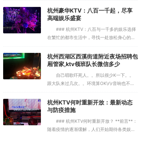
代的变迁，许多KTV场所面临着设备更新或转
杭州豪华KTV：八百一千起，尽享
型的需求。这时...
高端娱乐盛宴
### 杭州KTV：八百与一千多的娱乐选择
在繁忙的都市生活中，寻找一处放松身心的场
所显得尤为重要。杭州，这座历史悠久而又充
满现代气息的城市，以其丰富的娱乐资源吸引
杭州西湖区西溪街道附近夜场招聘包
了无数游客和居民。...
厢管家,ktv领班队长微信多少
自己唱歌吓死人。。所以很少K一下。。
跟大队来过几次。。环境算OK\r\r音响也不
错。。就是房间偏小了。、、适合家庭和朋友
一起的地方房间小了点，音效不错，酒贵,服务
杭州KTV何时重新开放：最新动态
态度太差了！真心无语！...
与防疫措施
### 杭州KTV何时重新开放？ **前言**：
随着疫情的逐渐缓解，人们开始期待各类娱乐
场所的重新开放。杭州，这座历史悠久而又充