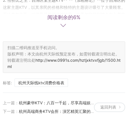
2. 性价比之王：西湖区某主题KTV** **（加粗标记）**位于西湖区的
这家主题KTV，以其亲民的价格和独特的主题设计吸引了大量顾客。
无论是复古风、动漫风还是现代简约风，这里都能找到符合你心意的
阅读剩余的6%
包厢。而且，这里的酒水和小吃价格也相对合理，是性价比极高的选
择。 **（斜体标记）**适合预算有限但又想享受高质量娱乐体验的顾
客。 #### **3. 热闹非凡：拱墅区某量贩式KTV** **（加粗标记）**
拱墅区的这家量贩式KTV，以其热闹的氛围和丰富的活动吸引了大量
扫描二维码推送至手机访问。
年轻人。这里经常举办各种主题派对和K歌比赛，让每一位顾客都能
版权声明：本文由杭州天际线预定发布，如需转载请注明出处。
找到属于自己的舞台。此外，其便捷的交通和宽敞的场地也是一大优
转载请注明出处
http://www.0991s.com/hztjxktvxfjgb/1500.ht
势。 **（斜体标记）**如果你喜欢热闹和互动，这里绝对是你的首
ml
选。 #### **4. 私密享受：滨江区某私人KTV** **（加粗标记）**滨
江区的这家私人KTV，以其卓越的私密性和个性化服务赢得了众多顾
标签:
杭州天际线ktv消费价格表
客的青睐。无论是商务洽谈还是私人聚会，这里都能为你提供一个安
静而舒适的环境。而且，其专业的音响设备和丰富的曲库也是一大亮
点。 **（斜体标记）**适合需要私密空间和个性化服务的顾客。 ###
上一篇：
杭州豪华KTV：八百一千起，尽享高端娱乐盛宴
返回列表
# **5. 新兴热门：萧山区某网红KTV** **（加粗标记）**萧山区的这
下一篇：
杭州高端商务KTV会所：演艺精英汇聚的奢华之夜
家网红KTV，以其独特的装修风格和丰富的娱乐设施迅速走红网络。
这里不仅拥有各种创意包厢和趣味道具，还配备了专业的摄影团队为