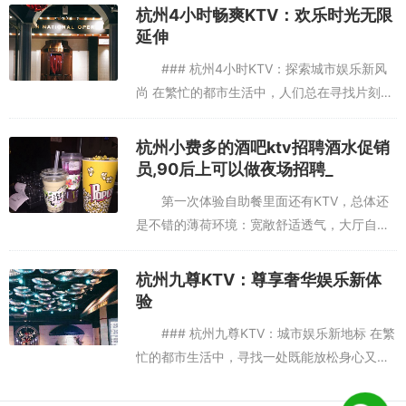
稍微有些不足例如话筒没声音手机点不了歌话
杭州4小时畅爽KTV：欢乐时光无限
筒还有电。。。不过服务员马上就帮我...
延伸
### 杭州4小时KTV：探索城市娱乐新风
尚 在繁忙的都市生活中，人们总在寻找片刻的
放松与娱乐。杭州，这座历史悠久而又充满活
力的城市，以其独特的文化魅力和丰富的娱乐
杭州小费多的酒吧ktv招聘酒水促销
选择，成为了不少人...
员,90后上可以做夜场招聘_
第一次体验自助餐里面还有KTV，总体还
是不错的薄荷环境：宽敞舒适透气，大厅自助
东西选择性很多，招待也很好服务铃服务：服
务小哥哥也很好，语气很好，后来想要多木瓜
杭州九尊KTV：尊享奢华娱乐新体
牛奶，可惜没有了，就说下次...
验
### 杭州九尊KTV：城市娱乐新地标 在繁
忙的都市生活中，寻找一处既能放松身心又能
享受高品质娱乐的场所，成为了许多人的追
求。杭州，这座历史悠久而又充满活力的城