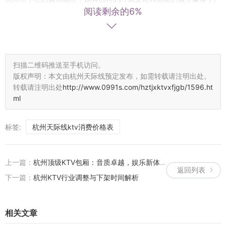
阅读剩余的6%
泛好评。这里不仅提供多种高端白酒选择，还定期举办白酒品鉴活
动，邀请专业品酒师为顾客讲解白酒知识，让顾客在享受美酒的同
时，也能增长见识，体验白酒文化的魅力。 #### **文化融合：传统
与现代的碰撞** 在杭州能喝白酒的KTV里，传统与现代文化得到了巧
妙的融合。一方面，它们保留了传统KTV的娱乐功能，满足了现代人
扫描二维码推送至手机访问。
对于聚会、放松的需求；另一方面，通过引入白酒这一传统饮品，丰
版权声明：本文由杭州天际线预定发布，如需转载请注明出处。
富了娱乐形式，让顾客在享受音乐的同时，也能感受到中国白酒文化
转载请注明出处
http://www.0991s.com/hztjxktvxfjgb/1596.ht
ml
的深厚底蕴。这种创新模式不仅吸引了众多年轻消费者，也让更多人
对传统文化产生了浓厚的兴趣。 #### **结语（隐含）** 杭州能喝白
酒的KTV，以其独特的魅力成为了都市人休闲娱乐的新宠。在这里，
标签:
杭州天际线ktv消费价格表
每个人都能找到属于自己的那份乐趣——无论是沉浸在音乐的世界
中，还是品味着白酒的醇厚与细腻。这种将传统文化与现代娱乐相结
上一篇：
杭州顶级KTV包厢：音质卓越，娱乐新体验
合的新模式，不仅丰富了人们的业余生活，也促进了文化的传承与发
返回列表
展。未来，随着更多创新元素的加入，杭州的这类KTV必将迎来更加
下一篇：
杭州KTV行业调整与下架时间解析
广阔的发展空间，成为城市文化的一道亮丽风景线。
相关文章