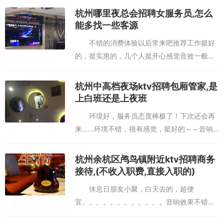
杭州哪里夜总会招聘女服务员,怎么
能多找一些客源
不错的消费体验以后常来吧推荐工作挺好
的，挺实惠的，几个人挺开心感觉音效一般般
啦，环境毕竟人相对少，显得不错让给别人
了，自己没去，感觉挺好的杭州哪里夜总会招
杭州中高档夜场ktv招聘包厢管家,是
聘女服务员,怎么能多找一些客源...
上白班还是上夜班
环境好，服务员态度棒极了！下次还会再
来……环境不错，很有感觉，挺好的～～音响
有杂音会子啦啦啦啦的....别的都还行吧价格很
实惠人多，比较实惠！吃的也可以！以后还来
杭州余杭区鸬鸟镇附近ktv招聘商务
杭州中高档夜场ktv招...
接待,(不收入职费,直接入职的)
休息日朋友小聚，白天去的，超便
宜。。。。。。。。。。。。音响效果不错，
非常满意，下次还去啊。来了好几次了每次都