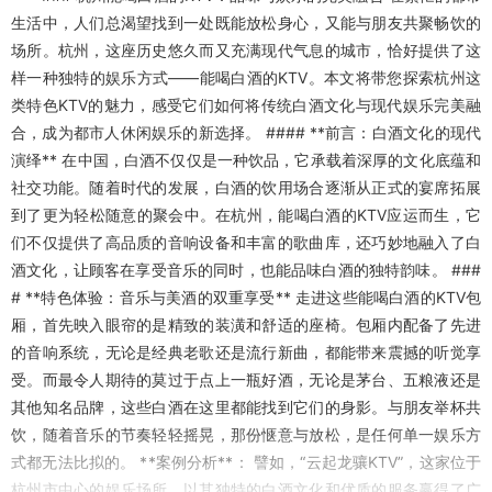
生活中，人们总渴望找到一处既能放松身心，又能与朋友共聚畅饮的
场所。杭州，这座历史悠久而又充满现代气息的城市，恰好提供了这
样一种独特的娱乐方式——能喝白酒的KTV。本文将带您探索杭州这
类特色KTV的魅力，感受它们如何将传统白酒文化与现代娱乐完美融
合，成为都市人休闲娱乐的新选择。 #### **前言：白酒文化的现代
演绎** 在中国，白酒不仅仅是一种饮品，它承载着深厚的文化底蕴和
社交功能。随着时代的发展，白酒的饮用场合逐渐从正式的宴席拓展
到了更为轻松随意的聚会中。在杭州，能喝白酒的KTV应运而生，它
们不仅提供了高品质的音响设备和丰富的歌曲库，还巧妙地融入了白
酒文化，让顾客在享受音乐的同时，也能品味白酒的独特韵味。 ###
# **特色体验：音乐与美酒的双重享受** 走进这些能喝白酒的KTV包
厢，首先映入眼帘的是精致的装潢和舒适的座椅。包厢内配备了先进
的音响系统，无论是经典老歌还是流行新曲，都能带来震撼的听觉享
受。而最令人期待的莫过于点上一瓶好酒，无论是茅台、五粮液还是
其他知名品牌，这些白酒在这里都能找到它们的身影。与朋友举杯共
饮，随着音乐的节奏轻轻摇晃，那份惬意与放松，是任何单一娱乐方
式都无法比拟的。 **案例分析**： 譬如，“云起龙骧KTV”，这家位于
杭州市中心的娱乐场所，以其独特的白酒文化和优质的服务赢得了广