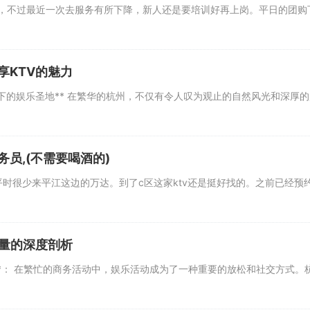
不过最近一次去服务有所下降，新人还是要培训好再上岗。平日的团购
享KTV的魅力
下的娱乐圣地** 在繁华的杭州，不仅有令人叹为观止的自然风光和深厚
员,(不需要喝酒的)
很少来平江这边的万达。到了c区这家ktv还是挺好找的。之前已经预
质量的深度剖析
言**： 在繁忙的商务活动中，娱乐活动成为了一种重要的放松和社交方式