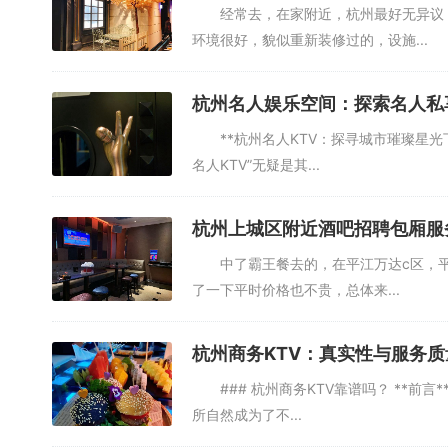
经常去，在家附近，杭州最好无异议，
环境很好，貌似重新装修过的，设施...
杭州名人娱乐空间：探索名人私
**杭州名人KTV：探寻城市璀璨星光
名人KTV”无疑是其...
杭州上城区附近酒吧招聘包厢服务
中了霸王餐去的，在平江万达c区，平时
了一下平时价格也不贵，总体来...
杭州商务KTV：真实性与服务
### 杭州商务KTV靠谱吗？ **前
所自然成为了不...