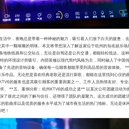
都市生活中，夜晚总是带着一种神秘的魅力，吸引着人们放下白天的疲惫，
疑是其中一颗璀璨的明珠。本文将带您深入了解这家位于杭州的知名娱乐场
邻多条地铁线路和公交站点，无论是自驾还是公共交通，都能轻松抵达。
会被其独特的环境设计所吸引。内部装修以现代简约风格为主，同时融入了中
了先进的音响设备，确保每一位顾客都能享受到高品质的音效体验。 **
的音乐作品。无论您是喜欢经典老歌还是流行新歌，都能在这里找到心仪的
杭州KTV6的服务也是其吸引顾客的重要因素之一。工作人员热情友好、
 **五、案例分析：杭州KTV6的成功之道** 以某次公司团建活动
深了彼此之间的了解与信任，还增强了团队的凝聚力。这次成功的团建活动
丰富的歌曲库以及优质的服务水平成为了城市夜生活的热门地标。无论是休
番吧！