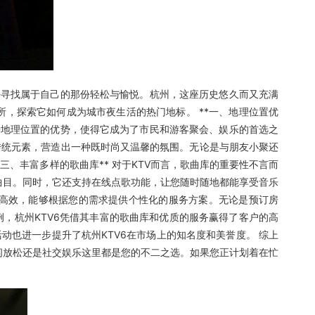
去寻找属于自己的那份轻松与愉悦。杭州，这座历史悠久而又充满
所，探索它如何成为城市夜生活的热门地标。 **一、地理位置优
这种地理位置的优势，使得它成为了市民和游客聚会、娱乐的首选之
国传统元素，营造出一种既时尚又温馨的氛围。无论是与朋友小聚还
三、丰富多样的歌曲库** 对于KTV而言，歌曲库的重要性不言而
曲目。同时，它还支持在线点歌功能，让您随时随地都能享受音乐
专业高效，能够根据您的需求提供个性化的服务方案。无论是预订房
为例，杭州KTV6凭借其丰富的歌曲库和优质的服务赢得了客户的高
也进一步提升了杭州KTV6在市场上的知名度和美誉度。 综上
闲放松还是社交娱乐这里都是您的不二之选。如果您正计划着在忙