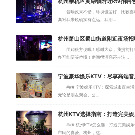
杭州余杭区黄湖镇附近ktv招聘
音响效果不错，环境也蛮好，比较喜欢的
离对我来说确实有点远。我朋...
杭州萧山区蜀山街道附近夜场招聘
团购很方便哦！感谢大众，我提前打电
多可能要等位哦！房间很漂亮还带洗...
宁波豪华娱乐KTV：尽享高端音
### 宁波娱乐KTV：探索城市夜生活
无论是朋友聚会、公...
杭州KTV选择指南：打造完美娱
### 杭州KTV怎么选：打造完美娱
市民的喜爱。杭州，这...