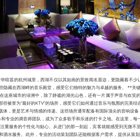
繁华喧嚣的杭州城里，西湖不仅以其如画的景致闻名遐迩，更隐藏着不少让
在西湖畔的音乐殿堂，感受它们独特的魅力与卓越的服务。 **关键词**：
在这座城市的绿洲中，除了静谧的湖光山色，还有一片属于声音与欢笑的
誉为“最好的KTV”的场所，感受它们如何通过音乐与氛围的完美结合，成为城市
歌唱的载体，更是艺术与情感的传递。这些场所通常配备有国际顶尖的音响设
备和专业的调音师团队，成为了众多歌手和乐迷的打卡之地。在这里，每一首歌曲
还注重服务的个性化与贴心。从进门的那一刻起，宾客就能感受到无微不至
和酒水服务。此外，专业的活动策划团队还能根据客户需求，提供从策划到