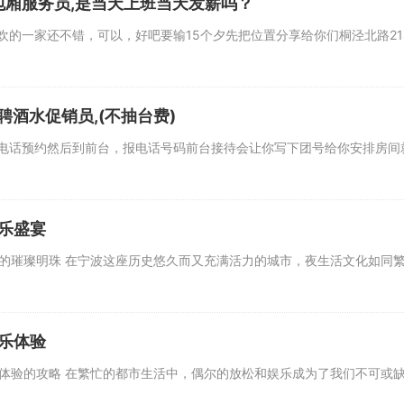
包厢服务员,是当天上班当天发薪吗？
一家还不错，可以，好吧要输15个夕先把位置分享给你们桐泾北路21
酒水促销员,(不抽台费)
话预约然后到前台，报电话号码前台接待会让你写下团号给你安排房间
乐盛宴
的璀璨明珠 在宁波这座历史悠久而又充满活力的城市，夜生活文化如同繁
乐体验
乐体验的攻略 在繁忙的都市生活中，偶尔的放松和娱乐成为了我们不可或