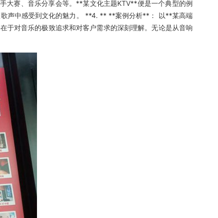
歌手大赛、音乐分享会等。**某文化主题KTV**便是一个典型的例
文化的魅力。 **4. ** **案例分析**： 以**某高端
秘诀在于对音乐的极致追求和对客户需求的深刻理解。无论是从音响