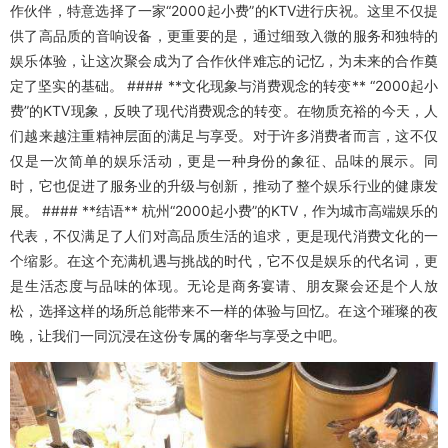
作伙伴，特意选择了一家“2000起小费”的KTV进行庆祝。这里不仅提
供了高品质的音响设备，更重要的是，通过细致入微的服务和独特的
娱乐体验，让这次聚会成为了合作伙伴难忘的记忆，为未来的合作奠
定了坚实的基础。 #### **文化现象与消费观念的转变** “2000起小
费”的KTV现象，反映了现代消费观念的转变。在物质充裕的今天，人
们越来越注重精神层面的满足与享受。对于许多消费者而言，这不仅
仅是一次简单的娱乐活动，更是一种身份的象征、品味的展示。同
时，它也促进了服务业的升级与创新，推动了整个娱乐行业的健康发
展。 #### **结语** 杭州“2000起小费”的KTV，作为城市高端娱乐的
代表，不仅满足了人们对高品质生活的追求，更是现代消费文化的一
个缩影。在这个充满机遇与挑战的时代，它不仅是娱乐的代名词，更
是生活态度与品味的体现。无论是商务宴请、朋友聚会还是个人放
松，选择这样的场所总能带来不一样的体验与回忆。在这个璀璨的夜
晚，让我们一同沉浸在这份专属的奢华与享受之中吧。