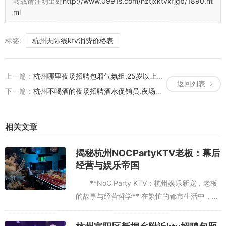
转载请注明出处
http://www.0991s.com/hztjxktvxfjgb/1890.ht
ml
标签:
杭州天际线ktv消费价格表
上一篇：
杭州哪里夜场招聘包厢气氛组,25岁以上可以做夜场招聘_
返回列表
下一篇：
杭州不喝酒的夜场招聘酒水促销员,夜场上班适合穿黑色衣服吗？
相关文章
揭秘杭州NOCPartyKTV老板：幕后
经营与娱乐帝国
**NoC Party KTV：杭州娱乐新宠，老板
的故事与经营哲学** 在繁忙的都市生活中，寻
找一片属于自己的娱乐净土，似乎成了许多人
的心愿。而位于杭州的NoC Party KTV，...