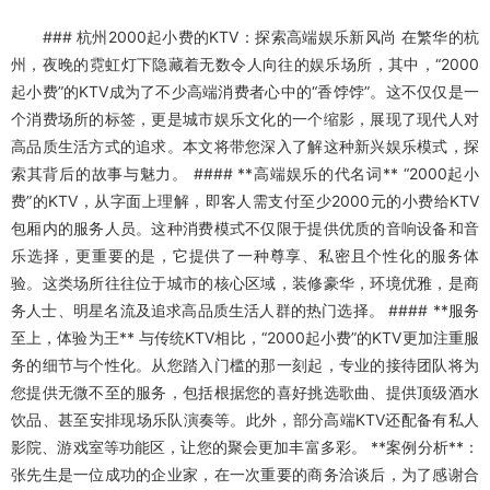
### 杭州2000起小费的KTV：探索高端娱乐新风尚 在繁华的杭
州，夜晚的霓虹灯下隐藏着无数令人向往的娱乐场所，其中，“2000
起小费”的KTV成为了不少高端消费者心中的“香饽饽”。这不仅仅是一
个消费场所的标签，更是城市娱乐文化的一个缩影，展现了现代人对
高品质生活方式的追求。本文将带您深入了解这种新兴娱乐模式，探
索其背后的故事与魅力。 #### **高端娱乐的代名词** “2000起小
费”的KTV，从字面上理解，即客人需支付至少2000元的小费给KTV
包厢内的服务人员。这种消费模式不仅限于提供优质的音响设备和音
乐选择，更重要的是，它提供了一种尊享、私密且个性化的服务体
验。这类场所往往位于城市的核心区域，装修豪华，环境优雅，是商
务人士、明星名流及追求高品质生活人群的热门选择。 #### **服务
至上，体验为王** 与传统KTV相比，“2000起小费”的KTV更加注重服
务的细节与个性化。从您踏入门槛的那一刻起，专业的接待团队将为
您提供无微不至的服务，包括根据您的喜好挑选歌曲、提供顶级酒水
饮品、甚至安排现场乐队演奏等。此外，部分高端KTV还配备有私人
影院、游戏室等功能区，让您的聚会更加丰富多彩。 **案例分析**：
张先生是一位成功的企业家，在一次重要的商务洽谈后，为了感谢合