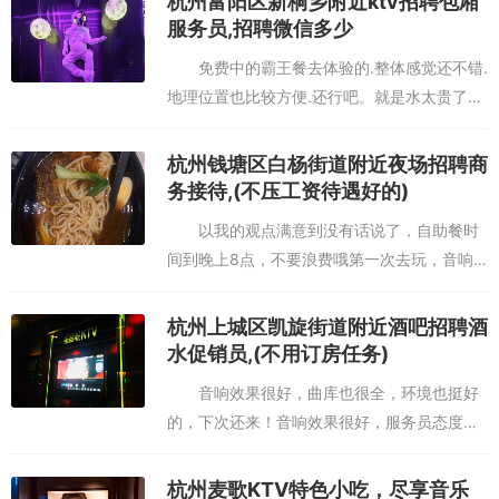
杭州富阳区新桐乡附近ktv招聘包厢
服务员,招聘微信多少
免费中的霸王餐去体验的.整体感觉还不错.
地理位置也比较方便.还行吧。就是水太贵了感
觉还是皇室派对好影像好，唱歌效果好，服务
态度好，唱歌必选地方。好好好！非周末白天
杭州钱塘区白杨街道附近夜场招聘商
时段消费很给力杭州富阳...
务接待,(不压工资待遇好的)
以我的观点满意到没有话说了，自助餐时
间到晚上8点，不要浪费哦第一次去玩，音响
效果很好，下次还会光顾周五下班以后，大家
一起吃饭，一起来放松一下心情啊！环境挺好
杭州上城区凯旋街道附近酒吧招聘酒
的！音响也都不错！价格实惠杭...
水促销员,(不用订房任务)
音响效果很好，曲库也很全，环境也挺好
的，下次还来！音响效果很好，服务员态度不
怎么滴！离家近，一直来，还挺不错的，服务
一直挺好经常去，人很多，还会常常去！！杭
杭州麦歌KTV特色小吃，尽享音乐