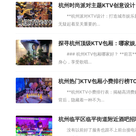
杭州时尚派对主题KTV创意设计
**杭州派对KTV设计：打造城市娱乐新
无疑起着至关重要的...
探寻杭州顶级KTV包厢：哪家
### 杭州KTV包厢哪家好？ **前
身心，享受歌唱...
杭州热门KTV包厢小费排行榜TO
**杭州KTV小费排行表：揭秘高消费
背后，隐藏着一种不为...
杭州临平区临平街道附近酒吧招
没有以前好了服务也跟不上前台接电话说