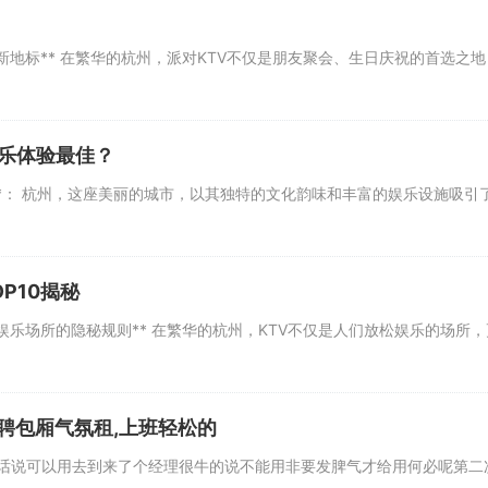
地标** 在繁华的杭州，派对KTV不仅是朋友聚会、生日庆祝的首选之
娱乐体验最佳？
言**： 杭州，这座美丽的城市，以其独特的文化韵味和丰富的娱乐设施吸
P10揭秘
娱乐场所的隐秘规则** 在繁华的杭州，KTV不仅是人们放松娱乐的场所
聘包厢气氛租,上班轻松的
可以用去到来了个经理很牛的说不能用非要发脾气才给用何必呢第二次来