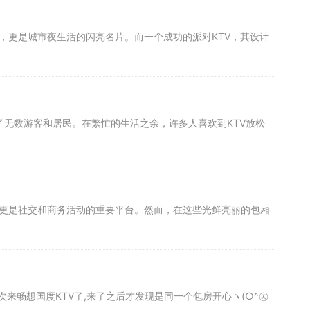
地，更是城市夜生活的闪亮名片。而一个成功的派对KTV，其设计
引了无数游客和居民。在繁忙的生活之余，许多人喜欢到KTV放松
，更是社交和商务活动的重要平台。然而，在这些光鲜亮丽的包厢
畅想国度KTV了,来了之后才发现是同一个包房开心ヽ(○^㉨