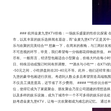
### 杭州金麦九堡KTV价格：一场娱乐盛宴的性价比探索
市，以其丰富的娱乐选择闻名遐迩，而“金麦九堡KTV”正是其中
乐与欢聚的完美结合** 想象一下，在周末的夜晚，与三两好友
不可忽视的环节，毕竟，我们希望每一分钱都花得物超所值。 ###
尽有。一般而言，经济型包厢适合小型聚会，价格大约在每小时5
日、特殊活动或预订时间有所调整。 **酒水与小吃**：在K
-50元之间，小吃拼盘则在20-40元不等。此外，他们还经常
九堡的豪华包厢进行庆祝。考虑到人数众多且希望营造高端氛围
不仅员工满意度高，还节省了不少费用。 #### **性价比分
位，使得它成为了家庭聚会、朋友聚会乃至公司团建的理想选择。特
以及多样的娱乐设施，成为了城市中一个不可多得的娱乐好去处
妨考虑金麦九堡KTV，让每一次欢聚都成为难忘的记忆。 通过