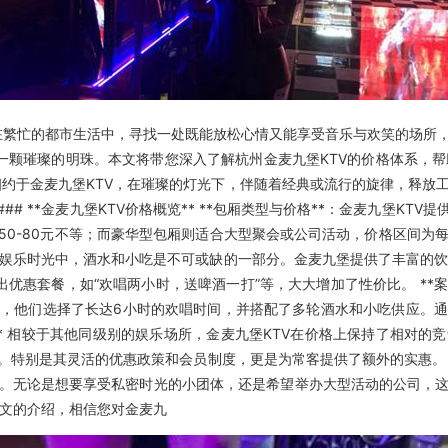
 在繁忙的都市生活中，寻找一处既能放松心情又能享受音乐与欢笑的场所
一颗璀璨的明珠。本文将带您深入了解杭州金麦九堡KTV的价格体系，帮助
相约于金麦九堡KTV，在璀璨的灯光下，伴随着经典或流行的旋律，释
# **金麦九堡KTV价格概览** **包厢类型与价格**：金麦九堡K
0-80元不等；而豪华型包厢则适合大型聚会或公司活动，价格区间为每小
TV的娱乐时光中，酒水和小吃是不可或缺的一部分。金麦九堡提供了丰富的
推出优惠套餐，如“欢唱两小时，送啤酒一打”等，大大增加了性价比。 *
，他们选择了长达6小时的欢唱时间，并搭配了多轮酒水和小吃供应。
析** 相较于其他同级别的娱乐场所，金麦九堡KTV在价格上保持了相
别是其灵活的优惠政策和会员制度，更是为常客提供了额外的实惠。 ###
。无论是想要享受私密时光的小团体，还是希望举办大型活动的公司，
本文的介绍，相信您对金麦九