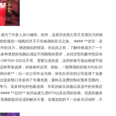
，成为了许多人的小确幸。杭州，这座历史悠久而又充满活力的城
您规划一场既经济又不失格调的音乐之旅。 #### **前言：音
放工作的压力，增进彼此的情谊。但在此之前，了解价格成为了一个
TV提供多种类型的包厢以满足不同顾客的需求，从经济型到豪华型应有
时100-200元不等。需要注意的是，这些价格可能会根据节假
饮品和零食选择，价格相对合理。例如，一瓶啤酒的价格大约在30
*案例分析**：以一次公司年会为例，张先生所在的公司选择了金麦
通过提前预订并咨询了专属优惠，最终总花费控制在预算范围内，
对的竞争力。其多样化的包厢选择、丰富的娱乐设施以及适中的价格定
# **总结** 杭州金麦九堡KTV以其合理的价格、优质的服务
这里都能提供合适的解决方案。在规划您的下一次娱乐活动时，不