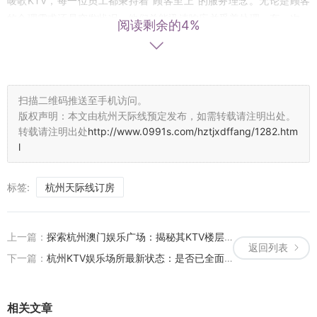
唛歌KTV，每一位员工都秉持着“顾客至上”的服务理念。无论是顾客
的合理需求还是突发状况，他们总能迅速响应并妥善处理。有一次，
阅读剩余的4%
一位顾客在庆祝生日时突然停电，包厢服务员立即启动应急预案，一
边安抚顾客情绪，一边迅速联系技术人员解决问题。最终，在大家的
共同努力下，顾客不仅顺利度过了这个难忘的生日，还对唛歌KTV的
服务赞不绝口。 #### **创新实践：引领行业潮流** 唛歌KTV员工不
扫描二维码推送至手机访问。
仅注重传统服务，还积极创新服务模式。例如，他们推出了“私人订
版权声明：本文由杭州天际线预定发布，如需转载请注明出处。
制”服务，顾客可以根据自己的需求定制专属的娱乐方案；同时，他们
转载请注明出处
http://www.0991s.com/hztjxdffang/1282.htm
还利用社交媒体进行宣传，吸引更多年轻顾客群体。这些创新举措不
l
仅提升了唛歌KTV的知名度，也为整个娱乐行业带来了新的发展思
路。 #### **团队协作：打造共赢局面** 在唛歌KTV内部，团队协作
标签:
杭州天际线订房
是成功的关键。无论是前台还是后台，员工们都能紧密配合、相互支
持。例如，在一次大型活动中，多个部门需要协同工作以确保活动顺
利进行。通过有效的沟通和协调，大家顺利完成了任务并赢得了顾客
上一篇：
探索杭州澳门娱乐广场：揭秘其KTV楼层分布
返回列表
的广泛好评。这种团队协作的精神不仅提升了工作效率，也增强了员
下一篇：
杭州KTV娱乐场所最新状态：是否已全面关门停业？
工的凝聚力和归属感。 ### 总结 杭州唛歌KTV员工以其专业精神、
热情服务和创新能力成为了行业的佼佼者。他们不仅为顾客提供了优
质的娱乐体验，也为整个行业的发展注入了新的活力。未来，随着科
相关文章