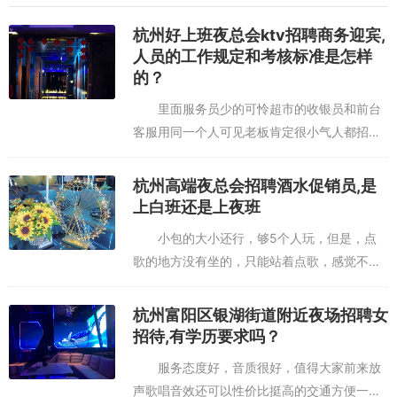
技的进步和市场的变化，唛歌KTV员工将继续保持这种积极向上的态
度和创新精神，为更多顾客带来惊喜和欢乐。让我们期待他们在未来
杭州好上班夜总会ktv招聘商务迎宾,
的日子里继续发光发热吧！
人员的工作规定和考核标准是怎样
的？
里面服务员少的可怜超市的收银员和前台
客服用同一个人可见老板肯定很小气人都招不
到也没有领路人里面的新歌也没有总之不好不
好不好这是我大学的时候就一直跟舍友去的一
杭州高端夜总会招聘酒水促销员,是
家KTV，环境一般般吧，要求...
上白班还是上夜班
小包的大小还行，够5个人玩，但是，点
歌的地方没有坐的，只能站着点歌，感觉不太
习惯。而且很多歌都没有的…不全。一般般吧
～在车公庙附近，很方便KTV特别大，有点像
杭州富阳区银湖街道附近夜场招聘女
迷宫不过每隔一段路安排了服...
招待,有学历要求吗？
服务态度好，音质很好，值得大家前来放
声歌唱音效还可以性价比挺高的交通方便一般