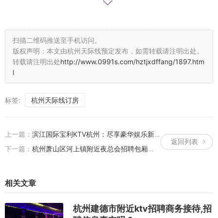
不仅拥有数千首经典及流行歌曲，还配备了先进的音响设备。无论是
家庭聚会还是朋友聚会，钱柜KTV都是您的不二之选。其独特的包厢
设计和贴心的服务，让每一位顾客都能感受到宾至如归的温馨。 **4.
扫描二维码推送至手机访问。
****麦乐迪KTV** 麦乐迪KTV是杭州一家集娱乐、休闲、餐饮于一体
版权声明：本文由杭州天际线预定发布，如需转载请注明出处。
的综合性娱乐场所。其豪华的装修和丰富的娱乐设施，让每一位顾客
转载请注明出处
http://www.0991s.com/hztjxdffang/1897.htm
都能在这里找到属于自己的快乐。此外，麦乐迪还提供各种特色饮品
l
和小吃，让您的娱乐体验更加丰富多彩。 #### **案例分析：皇家壹
号KTV的豪华体验** 以皇家壹号KTV为例，其豪华程度令人叹为观
标签:
杭州天际线订房
止。走进包厢，您会发现这里不仅拥有顶级的音响设备，还有专业的
灯光系统，让每一位顾客都能感受到身临其境的演唱会效果。此外，
皇家壹号KTV还提供各种特色饮品和小吃，让您的娱乐体验更加丰富
上一篇：
滨江国际宝利KTV杭州：尽享豪华娱乐新体验
返回列表
多彩。值得一提的是，其贴心的服务更是让每一位顾客都感受到了宾
下一篇：
杭州萧山区河上镇附近夜总会招聘包厢管家,全职上班收入多少
至如归的温暖。无论是家庭聚会还是商务宴请，皇家壹号KTV都能满
足您的需求。 #### **总结** 杭州的豪华KTV场所不仅提供了高品质
的娱乐体验，更让每一位顾客都能在这里找到属于自己的快乐。无论
相关文章
是皇家壹号KTV、红磨坊KTV、钱柜KTV还是麦乐迪KTV，它们都以
独特的魅力和专业的服务赢得了广大顾客的青睐。如果您正在寻找一
杭州建德市附近ktv招聘商务接待,招
个放松身心、享受高端娱乐的场所，不妨来这些豪华KTV体验一下