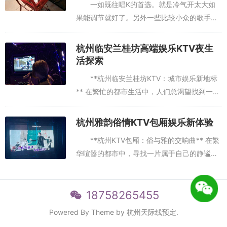
一如既往唱K的首选。就是冷气开太大如
果能调节就好了。另外一些比较小众的歌手的
歌还是比较少的。刚进去还没开唱呢。就一直
推销让我办卡晕服务一般下次不去了买了果盘
杭州临安兰桂坊高端娱乐KTV夜生
我去！几片黄瓜几片哈密瓜一百...
活探索
**杭州临安兰桂坊KTV：城市娱乐新地标
** 在繁忙的都市生活中，人们总渴望找到一片
属于自己的娱乐净土，而杭州临安兰桂坊KTV
正是这样一处让人流连忘返的绝佳去处。作为
杭州雅韵俗情KTV包厢娱乐新体验
临安地区新兴的娱...
**杭州KTV包厢：俗与雅的交响曲** 在繁
华喧嚣的都市中，寻找一片属于自己的静谧空
间，或是在朋友欢聚的时刻，想要体验一场别
开生面的娱乐盛宴，杭州的KTV包厢无疑是一
个绝佳选择。这里...
18758265455
Powered By Theme by
杭州天际线预定
.