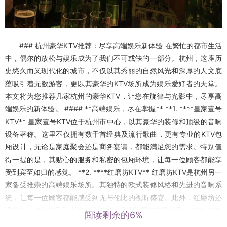
### 杭州豪华KTV推荐：尽享高端娱乐新体验 在繁忙的都市生活
中，偶尔的放松与娱乐成为了我们不可或缺的一部分。杭州，这座历
史悠久而又现代化的城市，不仅以其秀丽的自然风光和深厚的人文底
蕴吸引着无数游客，更以其豪华的KTV场所成为娱乐爱好者的天堂。
本文将为您推荐几家杭州的豪华KTV，让您在旋律与光影中，尽享高
端娱乐的新体验。 #### **高端娱乐，尽在掌握** **1. ****皇家壹号
KTV** 皇家壹号KTV位于杭州市中心，以其豪华的装修和顶级的音响
设备著称。这里不仅拥有数千首经典及流行歌曲，更有专业的KTV包
厢设计，无论是家庭聚会还是商务宴请，都能满足您的需求。特别值
得一提的是，其贴心的服务和私密的包厢环境，让每一位顾客都能享
受到宾至如归的感觉。 **2. ****红磨坊KTV** 红磨坊KTV是杭州另一
家备受推崇的高端娱乐场所。其独特的欧式装修风格和先进的音响系
统，让每一位顾客都能感受到无与伦比的视听盛宴。此外，红磨坊还
提供各种特色饮品和小吃，让您的娱乐体验更加丰富多彩。 **3. ****
阅读剩余的6%
钱柜KTV** 钱柜KTV以其专业的服务和丰富的曲库闻名于杭州。这里