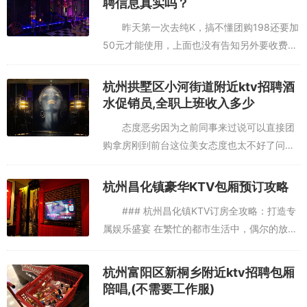
聘信息真实吗？
吧！
昨天第一次去纯K，搞不懂团购198还要加
50元才能使用，上面也没有告知另外要收费，
难道这就是过年打劫吗？音效差，常常出现电
波刺耳杂音，深呼吸、牧歌、agogo都要比之
杭州拱墅区小河街道附近ktv招聘酒
出色很多…挺好的，...
水促销员,全职上班收入多少
态度恶劣因为之前同事来过说可以直接团
购拿房刚到前台这位美女态度也太不好了问她
能不能现在团直接用她恶狠狠地说没预约不能
用真是服了现在的人工作态度就这样吗？？？
杭州昌化镇豪华KTV包厢预订攻略
音响效果一般，服务挺好，位置...
### 杭州昌化镇KTV订房全攻略：打造专
属娱乐盛宴 在繁忙的都市生活中，偶尔的放松
与娱乐成为了我们不可或缺的一部分。而KTV
作为娱乐休闲的热门选择，更是受到了广大市
杭州富阳区新桐乡附近ktv招聘包厢
民的喜爱。今天，...
陪唱,(不需要工作服)