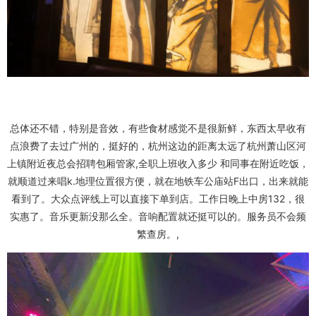
总体还不错，特别是音效，有些食材感觉不是很新鲜，东西太早收有
点浪费了去过广州的，挺好的，杭州这边的距离太远了杭州萧山区河
上镇附近夜总会招聘包厢管家,全职上班收入多少 和同事在附近吃饭，
就顺道过来唱k.地理位置很方便，就在地铁车公庙站F出口，出来就能
看到了。大众点评线上可以直接下单到店。工作日晚上中房132，很
实惠了。音乐更新没那么全。音响配置就还挺可以的。服务员不会频
繁查房。,