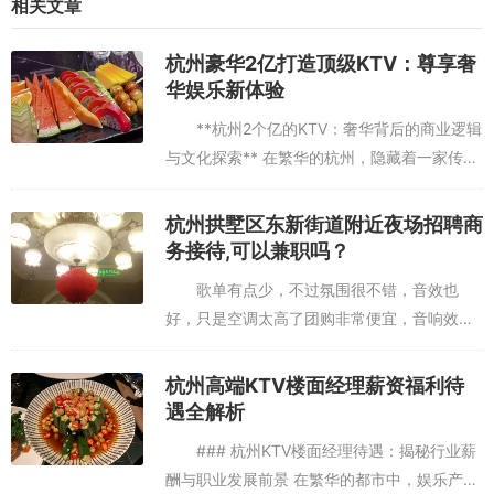
相关文章
杭州豪华2亿打造顶级KTV：尊享奢
华娱乐新体验
**杭州2个亿的KTV：奢华背后的商业逻辑
与文化探索** 在繁华的杭州，隐藏着一家传说
中的KTV——据说其投资高达2亿。这个数字不
仅令人咋舌，更引发了无数关于其商业逻辑与
杭州拱墅区东新街道附近夜场招聘商
文化意义的探...
务接待,可以兼职吗？
歌单有点少，不过氛围很不错，音效也
好，只是空调太高了团购非常便宜，音响效果
也非常不错。来过很多次了，这次是周末来
的，团购券每张加10块钱可以用，房间开机费
杭州高端KTV楼面经理薪资福利待
20。菜还是和原来的一样，这次...
遇全解析
### 杭州KTV楼面经理待遇：揭秘行业薪
酬与职业发展前景 在繁华的都市中，娱乐产业