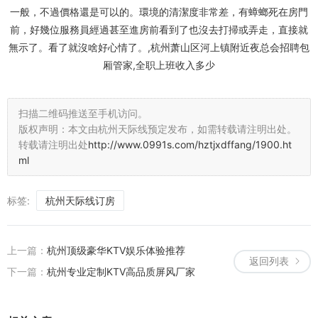
一般，不過價格還是可以的。環境的清潔度非常差，有蟑螂死在房門
前，好幾位服務員經過甚至進房前看到了也沒去打掃或弄走，直接就
無示了。看了就沒啥好心情了。,杭州萧山区河上镇附近夜总会招聘包
厢管家,全职上班收入多少
扫描二维码推送至手机访问。
版权声明：本文由杭州天际线预定发布，如需转载请注明出处。
转载请注明出处
http://www.0991s.com/hztjxdffang/1900.ht
ml
标签:
杭州天际线订房
上一篇：
杭州顶级豪华KTV娱乐体验推荐
返回列表
下一篇：
杭州专业定制KTV高品质屏风厂家