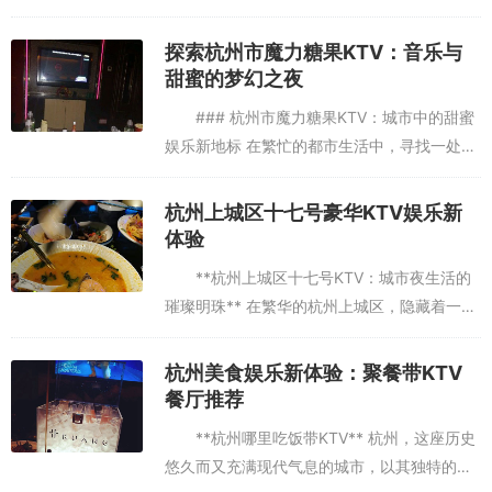
蓬勃发展，其中KTV作为人们休闲娱乐的重要
场所，其管理层——楼面经理的角色愈发重
探索杭州市魔力糖果KTV：音乐与
要。本文将深入探讨...
甜蜜的梦幻之夜
### 杭州市魔力糖果KTV：城市中的甜蜜
娱乐新地标 在繁忙的都市生活中，寻找一处既
能放松身心又能与朋友家人共享欢乐的场所，
成为了许多人的小确幸。杭州市，这座历史悠
杭州上城区十七号豪华KTV娱乐新
久而又充满活力的城...
体验
**杭州上城区十七号KTV：城市夜生活的
璀璨明珠** 在繁华的杭州上城区，隐藏着一家
备受瞩目的娱乐场所——十七号KTV。这里不
仅是音乐爱好者的天堂，更是都市人放松心
杭州美食娱乐新体验：聚餐带KTV
情、享受夜生活的绝...
餐厅推荐
**杭州哪里吃饭带KTV** 杭州，这座历史
悠久而又充满现代气息的城市，以其独特的魅