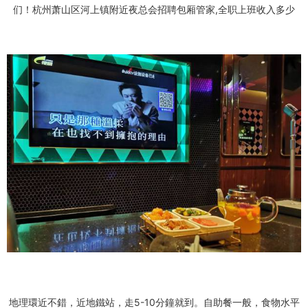
们！杭州萧山区河上镇附近夜总会招聘包厢管家,全职上班收入多少
地理環近不錯，近地鐵站，走5-10分鐘就到。自助餐一般，食物水平